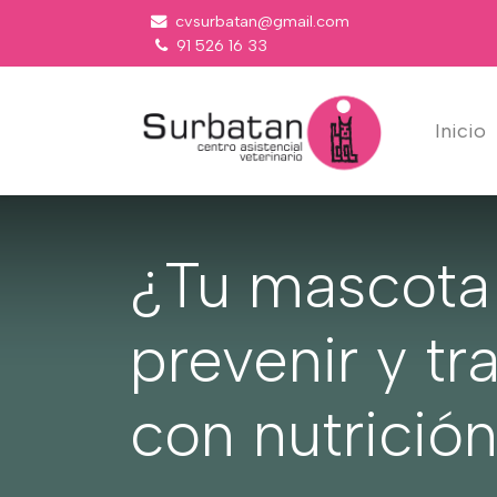
cvsurbatan@gmail.com
91 526 16 33
Inicio
¿Tu mascota
prevenir y tr
con nutrición