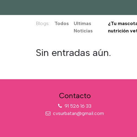
Blogs:
Todos
Ultimas
¿Tu mascota
Noticias
nutrición ve
Sin entradas aún.
Contacto
91 526 16 33
cvsurbatan@gmail.com